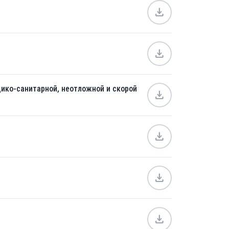
download
download
ико-санитарной, неотложной и скорой
download
download
download
download