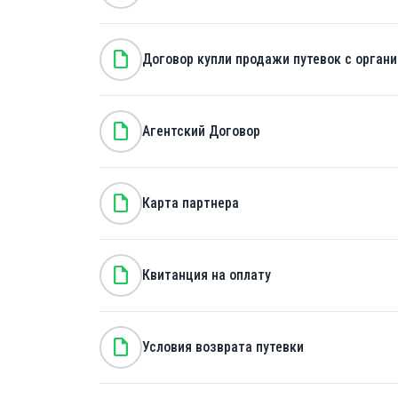
note
Договор купли продажи путевок с орган
note
Агентский Договор
note
Карта партнера
note
Квитанция на оплату
note
Условия возврата путевки