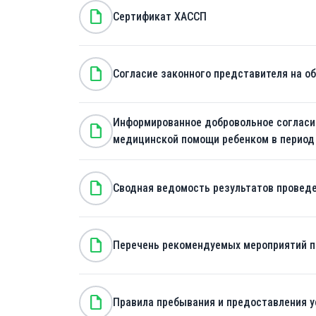
note
Сертификат ХАССП
note
Согласие законного представителя на о
Информированное добровольное согласие
note
медицинской помощи ребенком в период
note
Сводная ведомость результатов проведе
note
Перечень рекомендуемых мероприятий п
note
Правила пребывания и предоставления ус